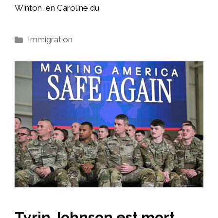
Winton, en Caroline du
Catégories
Immigration
Tyrin Johnson est mort.