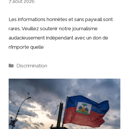
7 août 2026
Les informations honnêtes et sans paywall sont
rares. Veuillez soutenir notre journalisme
audacieusement indépendant avec un don de
n’importe quelle
Catégories
Discrimination