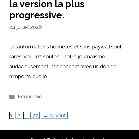
la version la plus
progressive.
24 juillet 2026
Les informations honnêtes et sans paywall sont
rares. Veuillez soutenir notre journalisme
audacieusement indépendant avec un don de
n’importe quelle
Catégories
Economie
Page
Page
Page
1
2
…
77
→
suivant