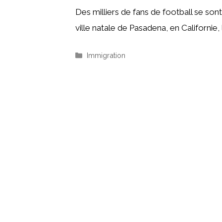
Des milliers de fans de football se so
ville natale de Pasadena, en Californie, 
Catégories
Immigration