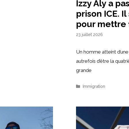
Izzy Aly a pa
prison ICE. I
pour mettre f
23 juillet 2026
Un homme atteint d’une 
autrefois d’être la quat
grande
Catégories
Immigration