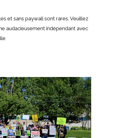
s et sans paywall sont rares. Veuillez
isme audacieusement indépendant avec
lle