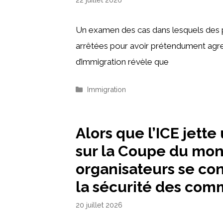
Un examen des cas dans lesquels des 
arrêtées pour avoir prétendument agr
d’immigration révèle que
Catégories
Immigration
Alors que l’ICE jett
sur la Coupe du mon
organisateurs se co
la sécurité des co
20 juillet 2026