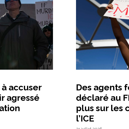
t à accuser
Des agents f
ir agressé
déclaré au FB
ation
plus sur les
l’ICE
21 juillet 2026