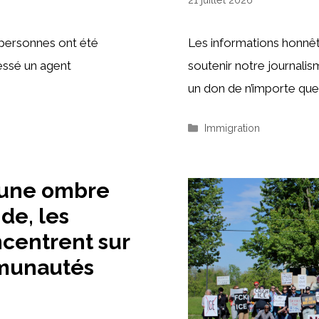
personnes ont été
Les informations honnête
essé un agent
soutenir notre journal
un don de n’importe que
Catégories
Immigration
e une ombre
de, les
ncentrent sur
mmunautés