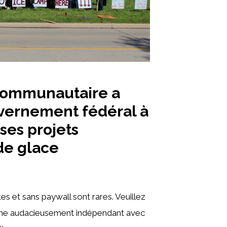
 communautaire a
uvernement fédéral à
ses projets
de glace
s et sans paywall sont rares. Veuillez
isme audacieusement indépendant avec