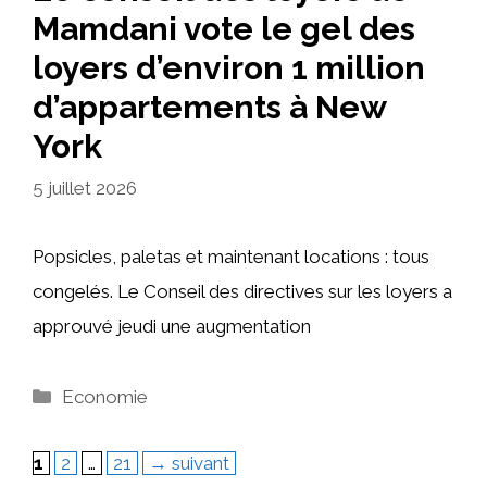
Mamdani vote le gel des
loyers d’environ 1 million
d’appartements à New
York
5 juillet 2026
Popsicles, paletas et maintenant locations : tous
congelés. Le Conseil des directives sur les loyers a
approuvé jeudi une augmentation
Catégories
Economie
Page
Page
Page
1
2
…
21
→
suivant