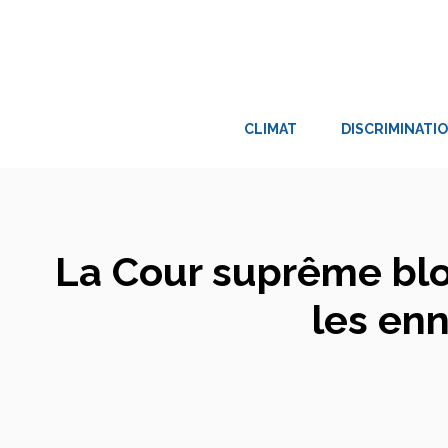
Aller
au
contenu
CLIMAT
DISCRIMINATI
La Cour suprême bloq
les en