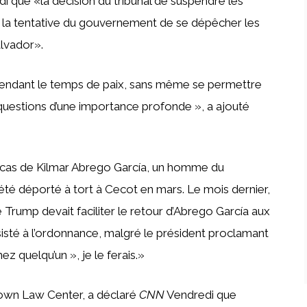
redi que «la décision du tribunal de suspendre les
à la tentative du gouvernement de se dépêcher les
alvador».
re pendant le temps de paix, sans même se permettre
questions d’une importance profonde », a ajouté
e cas de Kilmar Abrego García, un homme du
été déporté à tort à Cecot en mars. Le mois dernier,
e Trump devait faciliter le retour d’Abrego García aux
sisté à l’ordonnance, malgré le président proclamant
z quelqu’un », je le ferais.»
own Law Center, a déclaré
CNN
Vendredi que