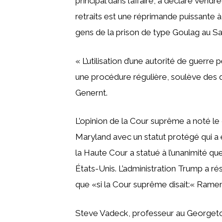
principal dans l’affaire, a déclaré vend
retraits est une réprimande puissante 
gens de la prison de type Goulag au S
« L’utilisation d’une autorité de guer
une procédure régulière, soulève des 
Genernt.
L’opinion de la Cour suprême a noté l
Maryland avec un statut protégé qui a 
la Haute Cour a statué à l’unanimité qu
États-Unis. L’administration Trump a ré
que «si la Cour suprême disait:« Ramene
Steve Vadeck, professeur au Georget