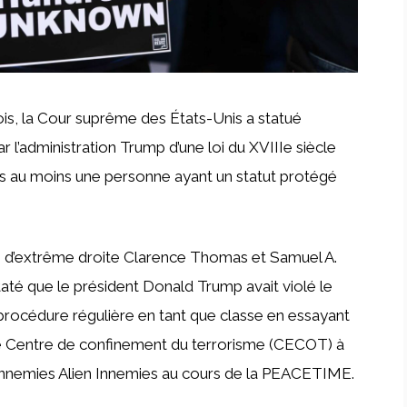
is, la Cour suprême des États-Unis a statué
ar l’administration Trump d’une loi du XVIIIe siècle
is au moins une personne ayant un statut protégé
s d’extrême droite Clarence Thomas et Samuel A.
taté que le président Donald Trump avait violé le
procédure régulière en tant que classe en essayant
bre Centre de confinement du terrorisme (CECOT) à
 Ennemies Alien Innemies au cours de la PEACETIME.