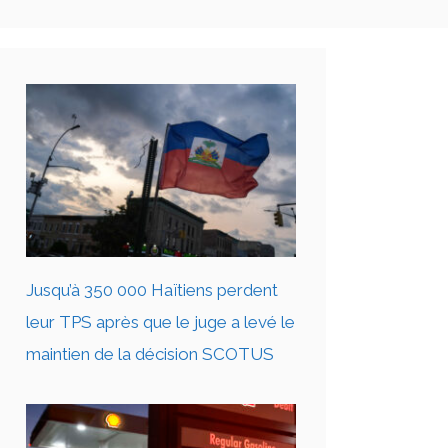
Jusqu’à 350 000 Haïtiens perdent
leur TPS après que le juge a levé le
maintien de la décision SCOTUS