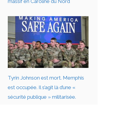
massif en Caroline du Nord
Tyrin Johnson est mort. Memphis
est occupée. Il s’agit là d’une «
sécurité publique » militarisée.