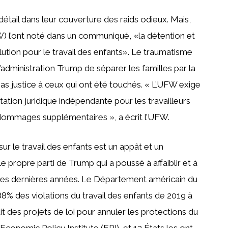
étail dans leur couverture des raids odieux. Mais,
l’ont noté dans un communiqué, «la détention et
olution pour le travail des enfants». Le traumatisme
 l’administration Trump de séparer les familles par la
pas justice à ceux qui ont été touchés. « L’UFW exige
tation juridique indépendante pour les travailleurs
 dommages supplémentaires », a écrit l’UFW.
sur le travail des enfants est un appât et un
le propre parti de Trump qui a poussé à affaiblir et à
s ces dernières années. Le Département américain du
8% des violations du travail des enfants de 2019 à
it des projets de loi pour annuler les protections du
Economic Policy Institute (EPI), et 12 États les ont