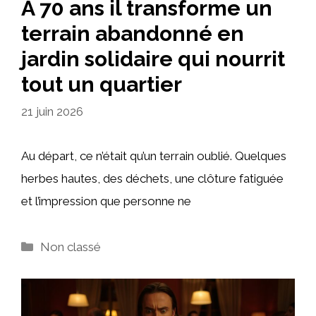
À 70 ans il transforme un
terrain abandonné en
jardin solidaire qui nourrit
tout un quartier
21 juin 2026
Au départ, ce n’était qu’un terrain oublié. Quelques
herbes hautes, des déchets, une clôture fatiguée
et l’impression que personne ne
Catégories
Non classé