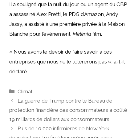
Il a souligné que la nuit du jour où un agent du CBP
a assassiné Alex Pretti, le PDG d’Amazon, Andy
Jassy, ​​a assisté à une première privée à la Maison
Blanche pour l’événement.
Mélénia
film.
« Nous avons le devoir de faire savoir à ces
entreprises que nous ne le tolérerons pas », a-t-il
déclaré.
Catégories
Climat
La guerre de Trump contre le Bureau de
protection financière des consommateurs a coûté
19 milliards de dollars aux consommateurs
Plus de 10 000 infirmières de New York
devraient mettre fin à leur grève après avoir