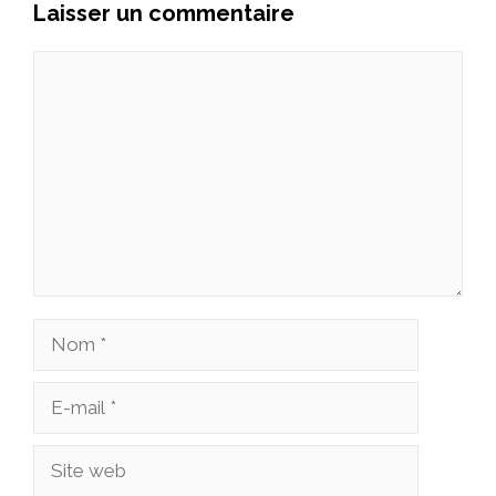
Laisser un commentaire
Commentaire
Nom
E-
mail
Site