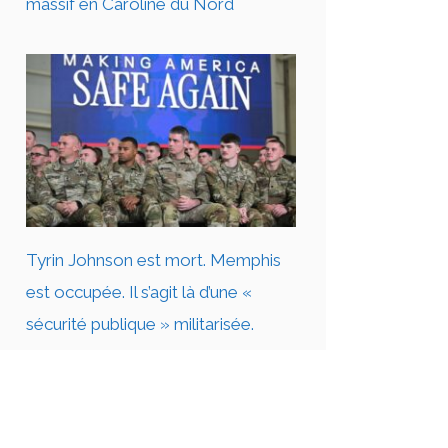
massif en Caroline du Nord
Tyrin Johnson est mort. Memphis
est occupée. Il s’agit là d’une «
sécurité publique » militarisée.