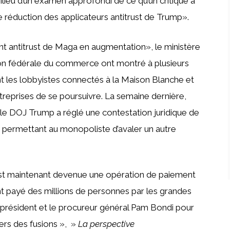
ilieu d’un examen approfondi de ce qu’un critique a
réduction des applicateurs antitrust de Trump».
t antitrust de Maga en augmentation», le ministère
on fédérale du commerce ont montré à plusieurs
nt les lobbyistes connectés à la Maison Blanche et
treprises de se poursuivre. La semaine dernière,
le DOJ Trump a réglé une contestation juridique de
, permettant au monopoliste d’avaler un autre
st maintenant devenue une opération de paiement
t payé des millions de personnes par les grandes
le président et le procureur général Pam Bondi pour
vers des fusions », »
La perspective