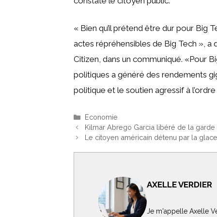
constaté le citoyen public.
« Bien qu’il prétend être dur pour Big
actes répréhensibles de Big Tech », a
Citizen, dans un communiqué. «Pour Big
politiques a généré des rendements gig
politique et le soutien agressif à l’ordr
Catégories
Economie
Kilmar Abrego Garcia libéré de la garde 
Le citoyen américain détenu par la glace
AXELLE VERDIER
Je m'appelle Axelle Ve