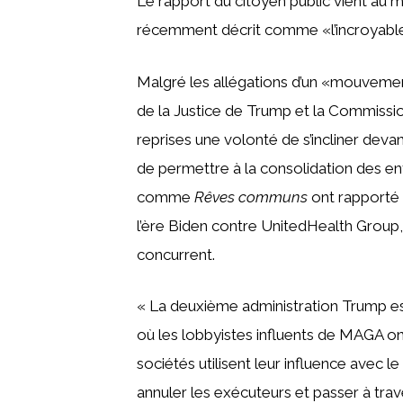
Le rapport du citoyen public vient au m
récemment décrit comme «l’incroyable 
Malgré les allégations d’un «mouvemen
de la Justice de Trump et la Commissi
reprises une volonté de s’incliner deva
de permettre à la consolidation des en
comme
Rêves communs
ont rapporté 
l’ère Biden contre UnitedHealth Group
concurrent.
« La deuxième administration Trump e
où les lobbyistes influents de MAGA on
sociétés utilisent leur influence avec 
annuler les exécuteurs et passer à tra