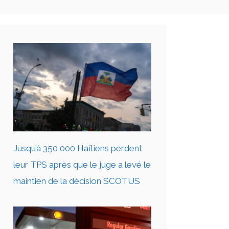
Jusqu’à 350 000 Haïtiens perdent
leur TPS après que le juge a levé le
maintien de la décision SCOTUS