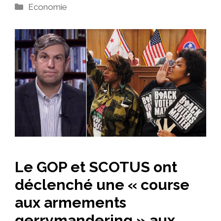
Catégories
Economie
Le GOP et SCOTUS ont
déclenché une « course
aux armements
gerrymandering » aux