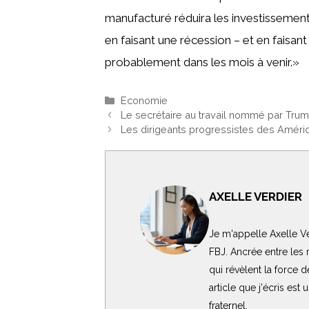
manufacturé réduira les investisseme
en faisant une récession – et en fais
probablement dans les mois à venir.»
Catégories
Economie
Le secrétaire au travail nommé par Trump a
Les dirigeants progressistes des Amériq
AXELLE VERDIER
Je m'appelle Axelle Ve
FBJ. Ancrée entre les m
qui révèlent la force 
article que j'écris est
fraternel.