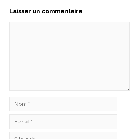
Laisser un commentaire
Commentaire
Nom
E-
mail
Site