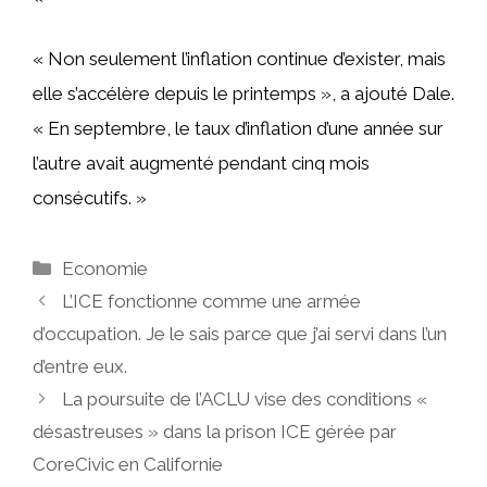
« Non seulement l’inflation continue d’exister, mais
elle s’accélère depuis le printemps », a ajouté Dale.
« En septembre, le taux d’inflation d’une année sur
l’autre avait augmenté pendant cinq mois
consécutifs. »
Catégories
Economie
L’ICE fonctionne comme une armée
d’occupation. Je le sais parce que j’ai servi dans l’un
d’entre eux.
La poursuite de l’ACLU vise des conditions «
désastreuses » dans la prison ICE gérée par
CoreCivic en Californie