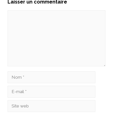
Laisser un commentaire
Commentaire
Nom
E-
mail
Site
web