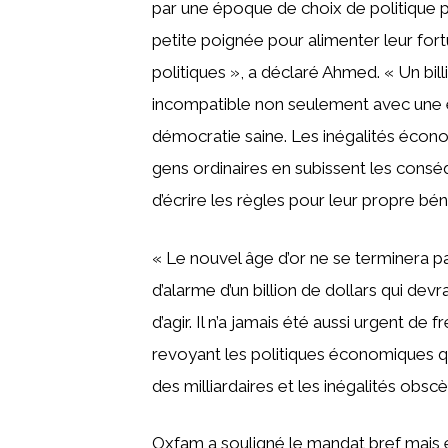
par une époque de choix de politique p
petite poignée pour alimenter leur for
politiques », a déclaré Ahmed. « Un bil
incompatible non seulement avec une 
démocratie saine. Les inégalités économ
gens ordinaires en subissent les consé
d’écrire les règles pour leur propre bén
« Le nouvel âge d’or ne se terminera pa
d’alarme d’un billion de dollars qui dev
d’agir. Il n’a jamais été aussi urgent de
revoyant les politiques économiques qu
des milliardaires et les inégalités obs
Oxfam a souligné le mandat bref mais