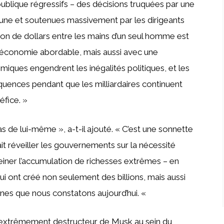
ublique régressifs – des décisions truquées par une
tune et soutenues massivement par les dirigeants
lion de dollars entre les mains d’un seul homme est
économie abordable, mais aussi avec une
iques engendrent les inégalités politiques, et les
quences pendant que les milliardaires continuent
éfice. »
s de lui-même », a-t-il ajouté. « C’est une sonnette
rait réveiller les gouvernements sur la nécessité
 freiner l’accumulation de richesses extrêmes – en
i ont créé non seulement des billions, mais aussi
cènes que nous constatons aujourd’hui. «
 extrêmement destructeur de Musk au sein du