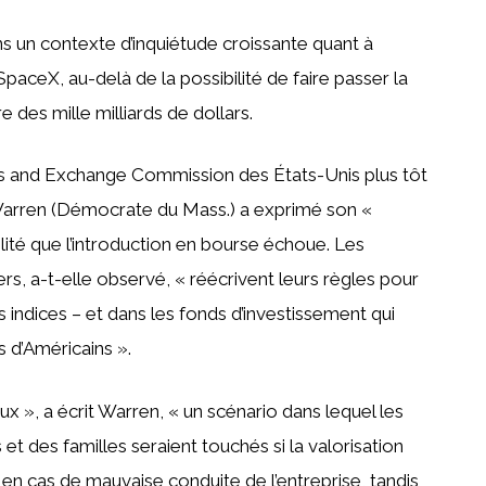
ns un contexte d’inquiétude croissante quant à
SpaceX, au-delà de la possibilité de faire passer la
 des mille milliards de dollars.
ies and Exchange Commission des États-Unis plus tôt
 Warren (Démocrate du Mass.) a exprimé son «
lité que l’introduction en bourse échoue. Les
ers, a-t-elle observé, « réécrivent leurs règles pour
 indices – et dans les fonds d’investissement qui
s d’Américains ».
ux », a écrit Warren, « un scénario dans lequel les
et des familles seraient touchés si la valorisation
en cas de mauvaise conduite de l’entreprise, tandis