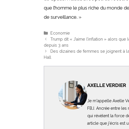
que l’homme le plus riche du monde de
de surveillance. »
Catégories
Economie
Trump dit « J’aime l’inflation » alors qu
depuis 3 ans
Des dizaines de femmes se joignent à la 
Hall
AXELLE VERDIER
Je m'appelle Axelle Ve
FBJ. Ancrée entre les m
qui révèlent la force 
article que j'écris est