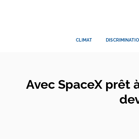
Aller
au
contenu
CLIMAT
DISCRIMINATI
Avec SpaceX prêt à
dev