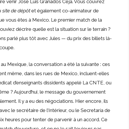
aire venir José Luis Granados Ceja. Vous couvrez
u site de dépôt
et également co-animateur de
que vous êtes à Mexico. Le premier match de la
iez décrire quelle est la situation sur le terrain ?
s parlé plus tôt avec Jules — du prix des billets là-
 coupe.
ci au Mexique, la conversation a été la suivante : ces
ent même, dans les rues de Mexico, incluent-elles
ndicat d’enseignants dissidents appelé La CNTE, ou
i-même ? Aujourd’hui, le message du gouvernement
ement. Il y a eu des négociations. Hier encore, ils
ec le secrétaire de l’Intérieur, ou le Secretaría de
ix heures pour tenter de parvenir à un accord. Ce
 match d’ouverture, et on ne le sait toujours pas.