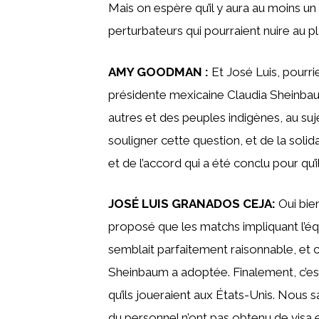
Mais on espère qu’il y aura au moins un
perturbateurs qui pourraient nuire au pl
AMY GOODMAN :
Et José Luis, pourr
présidente mexicaine Claudia Sheinbau
autres et des peuples indigènes, au su
souligner cette question, et de la soli
et de l’accord qui a été conclu pour qu’i
JOSÉ LUIS GRANADOS CEJA:
Oui bien
proposé que les matchs impliquant l’éq
semblait parfaitement raisonnable, et c
Sheinbaum a adoptée. Finalement, c’est 
qu’ils joueraient aux États-Unis. Nous
du personnel n’ont pas obtenu de visa et