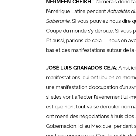
NERMEEN CHEIKH :
J’aimerais donc f
l’Amérique Latine pendant
Actualités d
Soberanie
. Si vous pouviez nous dire 
Coupe du monde s’y déroule. Si vous pouv
Et aussi, parlons de cela — nous en avon
bas et des manifestations autour de la
JOSÉ LUIS GRANADOS CEJA:
Ainsi, i
manifestations, qui ont lieu en ce mom
une manifestation d’occupation d’un sy
si elles vont affecter l’événement lu
est que non, tout va se dérouler normal
ont mené des négociations à huis clos av
Gobernación, ici au Mexique, pendant s
n’est pas encore clair. C’est le matin du