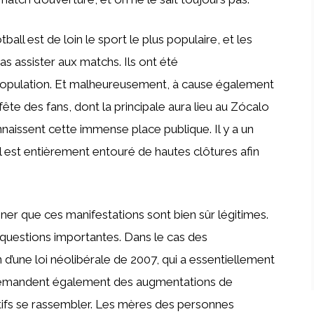
otball est de loin le sport le plus populaire, et les
s assister aux matchs. Ils ont été
 population. Et malheureusement, à cause également
ête des fans, dont la principale aura lieu au Zócalo
naissent cette immense place publique. Il y a un
 il est entièrement entouré de hautes clôtures afin
ner que ces manifestations sont bien sûr légitimes.
questions importantes. Dans le cas des
 d’une loi néolibérale de 2007, qui a essentiellement
ls demandent également des augmentations de
ctifs se rassembler. Les mères des personnes