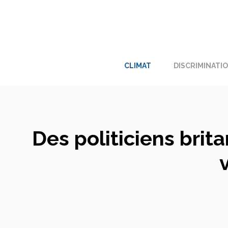
Aller
au
contenu
CLIMAT
DISCRIMINATI
Des politiciens brit