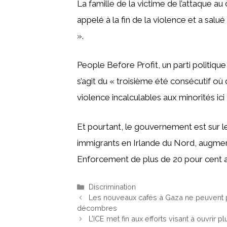
La famille de la victime de l’attaque au
appelé à la fin de la violence et a sal
».
People Before Profit, un parti politiqu
s’agit du « troisième été consécutif où 
violence incalculables aux minorités ici 
Et pourtant, le gouvernement est sur le
immigrants en Irlande du Nord, augment
Enforcement de plus de 20 pour cent a
Catégories
Discrimination
Les nouveaux cafés à Gaza ne peuvent p
décombres
L’ICE met fin aux efforts visant à ouvrir 