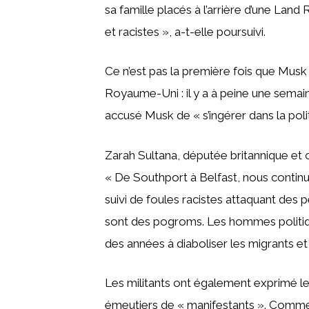
sa famille placés à l’arrière d’une Lan
et racistes », a-t-elle poursuivi.
Ce n’est pas la première fois que Musk e
Royaume-Uni : il y a à peine une semain
accusé Musk de « s’ingérer dans la polit
Zarah Sultana, députée britannique et c
« De Southport à Belfast, nous continu
suivi de foules racistes attaquant des p
sont des pogroms. Les hommes politiqu
des années à diaboliser les migrants et à
Les militants ont également exprimé leu
émeutiers de « manifestants ». Comme l’a