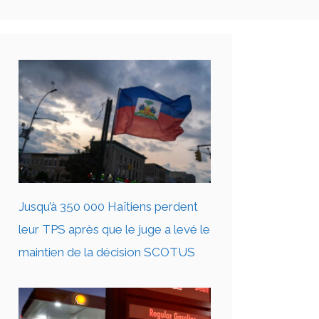
Jusqu’à 350 000 Haïtiens perdent
leur TPS après que le juge a levé le
maintien de la décision SCOTUS