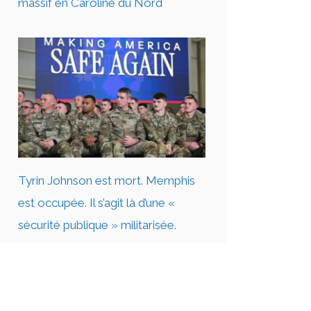
massif en Caroline du Nord
Tyrin Johnson est mort. Memphis
est occupée. Il s’agit là d’une «
sécurité publique » militarisée.