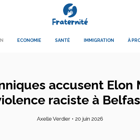
ON
ECONOMIE
SANTÉ
IMMIGRATION
À PR
anniques accusent Elon M
violence raciste à Belfas
Axelle Verdier
•
20 juin 2026