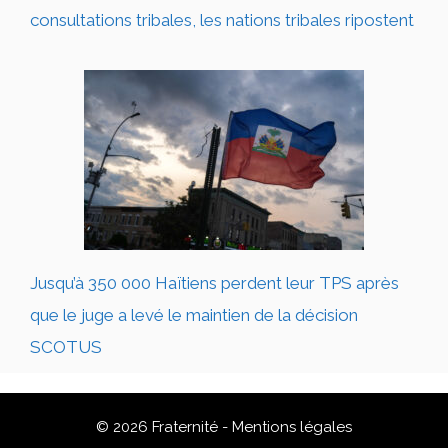
consultations tribales, les nations tribales ripostent
Jusqu’à 350 000 Haïtiens perdent leur TPS après
que le juge a levé le maintien de la décision
SCOTUS
© 2026 Fraternité -
Mentions légales