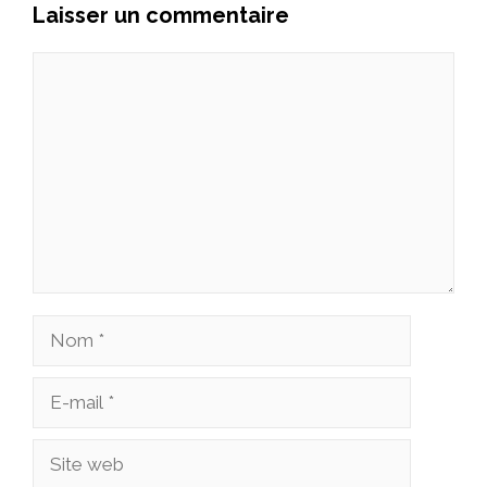
Laisser un commentaire
Commentaire
Nom
E-
mail
Site