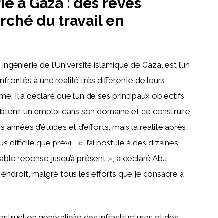
e à Gaza : des rêves
rché du travail en
génierie de l’Université islamique de Gaza, est l’un
rontés à une réalité très différente de leurs
me. Il a déclaré que l’un de ses principaux objectifs
d’obtenir un emploi dans son domaine et de construire
 années d’études et d’efforts, mais la réalité après
s difficile que prévu. « J’ai postulé à des dizaines
itable réponse jusqu’à présent », a déclaré Abu
ndroit, malgré tous les efforts que je consacre à
destruction généralisée des infrastructures et des