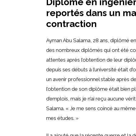
Diplômé en ingénieri
reportés dans un ma
contraction
Ayman Abu Salama, 28 ans, diplômé en in
des nombreux diplômés qui ont été conf
attentes après l’obtention de leur diplô
depuis ses débuts à l’université était 
un avenir professionnel stable après des
l’obtention de son diplôme était bien plu
d’emplois, mais je n’ai reçu aucune vér
Salama. « Je me sens coincé au même e
mes études. »
Il a ajouté que la récente guerre et la 