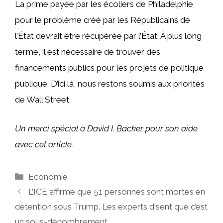
La prime payée par les écoliers de Philadelphie
pour le problème créé par les Républicains de
l’État devrait être récupérée par l’État. À plus long
terme, il est nécessaire de trouver des
financements publics pour les projets de politique
publique. D’ici là, nous restons soumis aux priorités
de Wall Street.
Un merci spécial à David I. Backer pour son aide
avec cet article.
Catégories
Economie
L’ICE affirme que 51 personnes sont mortes en
détention sous Trump. Les experts disent que c’est
un sous-dénombrement.