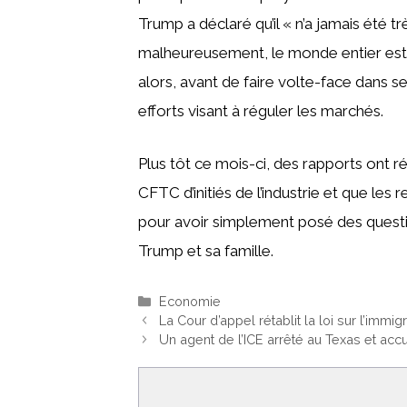
Trump a déclaré qu’il « n’a jamais été 
malheureusement, le monde entier est
alors, avant de faire volte-face dans s
efforts visant à réguler les marchés.
Plus tôt ce mois-ci, des rapports ont ré
CFTC d’initiés de l’industrie et que le
pour avoir simplement posé des questio
Trump et sa famille.
Catégories
Economie
La Cour d’appel rétablit la loi sur l’immi
Un agent de l’ICE arrêté au Texas et accu