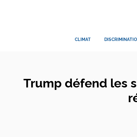
Aller
au
contenu
CLIMAT
DISCRIMINATI
Trump défend les s
r