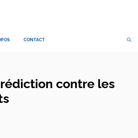
OPOS
CONTACT
édiction contre les
ts