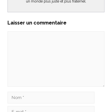
un monde plus juste et plus fraternel.
Laisser un commentaire
Commentaire
Nom
E-