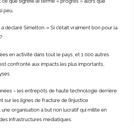
 ce que signifie le terme « progrès » alors que
si peu.
 a déclaré Simelton. « Si c’était vraiment bon pour la
?
ées en activité dans tout le pays, et 1 000 autres
est confronté aux impacts les plus importants,
yses.
nnées – les entrepôts de haute technologie derrière
t sur les lignes de fracture de l’injustice
ne organisation à but non lucratif qui milite en
es infrastructures médiatiques.