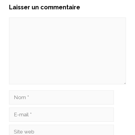
Laisser un commentaire
Commentaire
Nom
E-
mail
Site