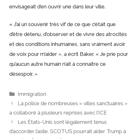
envisageait d’en ouvrir une dans leur ville.
« J’ai un souvenir très vif de ce que c’était que
d’être détenu, d’observer et de vivre des atrocités
et des conditions inhumaines, sans vraiment avoir
de voix pour m’aider », a écrit Baker. « Je prie pour
qu’aucun autre humain n’ait à connaître ce
désespoir. »
Catégories
Immigration
La police de nombreuses « villes sanctuaires »
a collaboré à plusieurs reprises avec l’ICE
Les États-Unis sont légalement tenus
d’accorder l’asile. SCOTUS pourrait aider Trump à