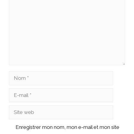
Commentaire
Nom
E-
mail
Site
web
Enregistrer mon nom, mon e-mail et mon site