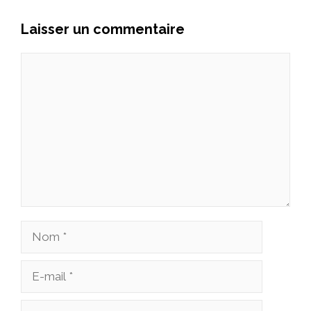
Laisser un commentaire
Commentaire
Nom
E-
mail
Site