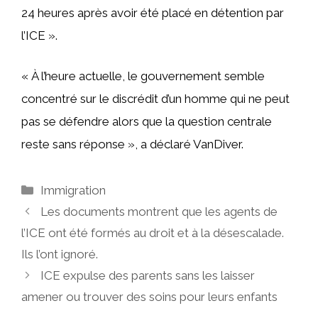
24 heures après avoir été placé en détention par
l’ICE ».
« À l’heure actuelle, le gouvernement semble
concentré sur le discrédit d’un homme qui ne peut
pas se défendre alors que la question centrale
reste sans réponse », a déclaré VanDiver.
Catégories
Immigration
Les documents montrent que les agents de
l’ICE ont été formés au droit et à la désescalade.
Ils l’ont ignoré.
ICE expulse des parents sans les laisser
amener ou trouver des soins pour leurs enfants