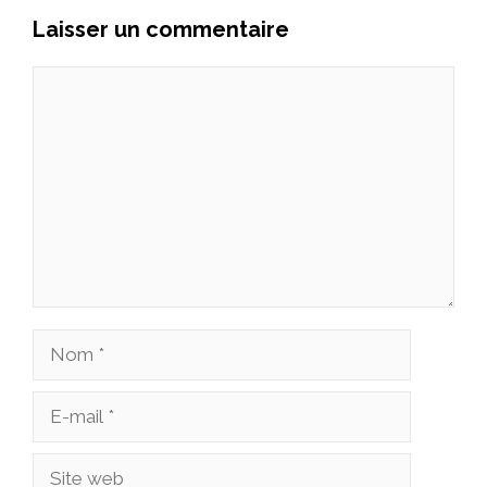
Laisser un commentaire
Commentaire
Nom
E-
mail
Site