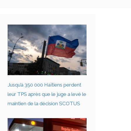
Jusqu’à 350 000 Haïtiens perdent
leur TPS après que le juge a levé le
maintien de la décision SCOTUS