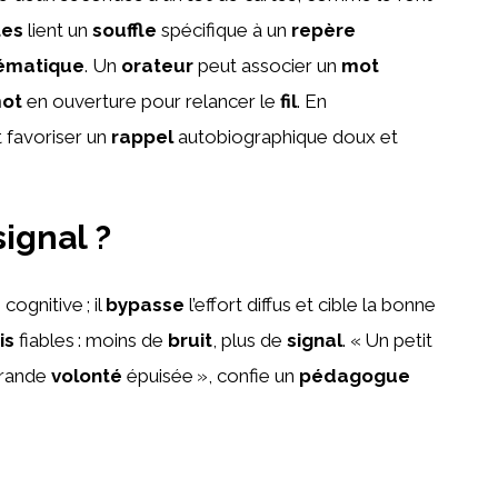
tes
lient un
souffle
spécifique à un
repère
ématique
. Un
orateur
peut associer un
mot
ot
en ouverture pour relancer le
fil
. En
t favoriser un
rappel
autobiographique doux et
signal ?
e
cognitive ; il
bypasse
l’effort diffus et cible la bonne
is
fiables : moins de
bruit
, plus de
signal
. « Un petit
grande
volonté
épuisée », confie un
pédagogue