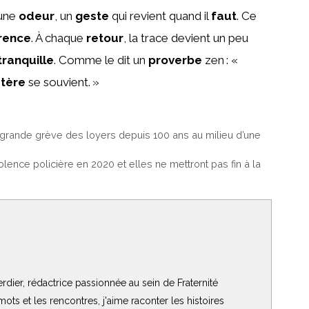
 une
odeur
, un
geste
qui revient quand il
faut
. Ce
rence
. À chaque
retour
, la trace devient un peu
tranquille
. Comme le dit un
proverbe
zen : «
tère
se souvient. »
 grande grève des loyers depuis 100 ans au milieu d’une
iolence policière en 2020 et elles ne mettront pas fin à la
rdier, rédactrice passionnée au sein de Fraternité
ots et les rencontres, j'aime raconter les histoires