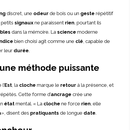
ng
discret, une
odeur
de bois ou un
geste
répétitif
 petits
signaux
ne paraissent
rien
, pourtant ils
bles
dans la mémoire. La
science
moderne
indice
bien choisi agit comme une
clé
, capable de
r leur
durée
.
, une méthode puissante
l’
Est
, la
cloche
marque le
retour
à la présence, et
épétés. Cette forme d’
ancrage
crée une
un
état
mental. « La
cloche
ne force
rien
, elle
à
», disent des
pratiquants
de longue
date
.