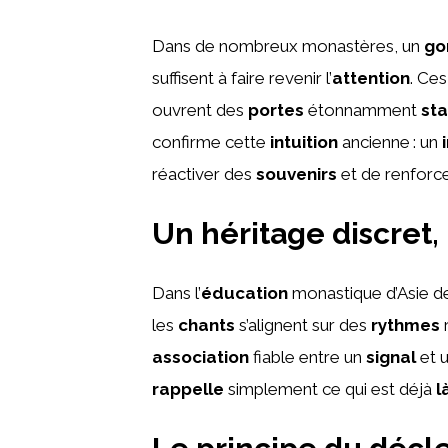
Dans de nombreux monastères, un
go
suffisent à faire revenir l’
attention
. Ces
ouvrent des
portes
étonnamment
sta
confirme cette
intuition
ancienne : un
réactiver des
souvenirs
et de renforce
Un héritage discret
Dans l’
éducation
monastique d’Asie de 
les
chants
s’alignent sur des
rythmes
r
association
fiable entre un
signal
et 
rappelle
simplement ce qui est déjà
l