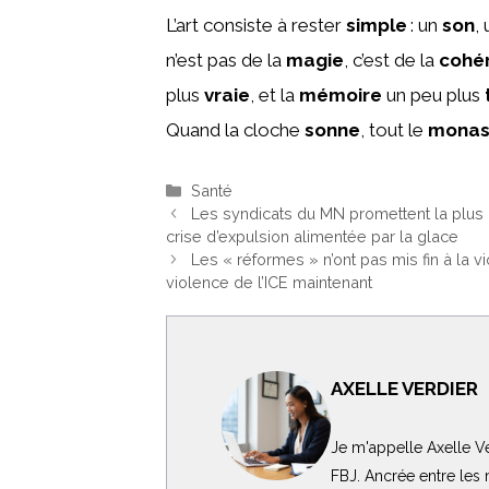
L’art consiste à rester
simple
: un
son
,
n’est pas de la
magie
, c’est de la
cohé
plus
vraie
, et la
mémoire
un peu plus
Quand la cloche
sonne
, tout le
monas
Catégories
Santé
Les syndicats du MN promettent la plus
crise d’expulsion alimentée par la glace
Les « réformes » n’ont pas mis fin à la v
violence de l’ICE maintenant
AXELLE VERDIER
Je m'appelle Axelle Ve
FBJ. Ancrée entre les m