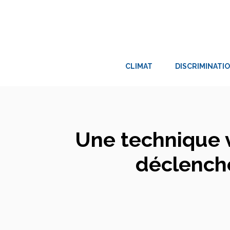
Aller
au
contenu
CLIMAT
DISCRIMINATI
Une technique 
déclenche