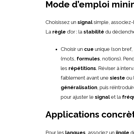
Mode d’emploi mini
Choisissez un
signal
simple, associez-
La
règle
d’or : la
stabilité
du déclenche
Choisir un
cue
unique (son bref,
(mots,
formules
, notions). Pend
les
répétitions
. Réviser à inter
faiblement avant une
sieste
ou l
généralisation
, puis réintrodui
pour ajuster le
signal
et la
fréq
Applications concrè
Pour les
langues
, associez un
jingle
d