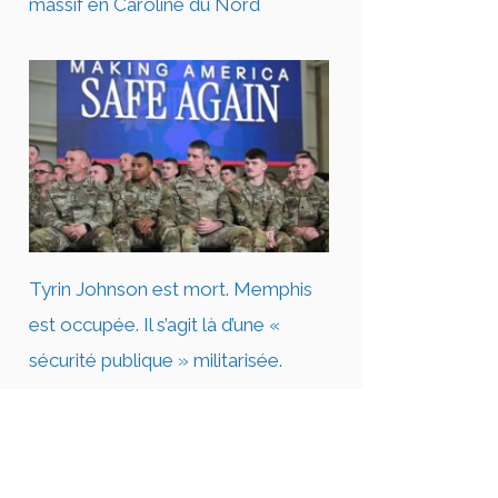
massif en Caroline du Nord
Tyrin Johnson est mort. Memphis
est occupée. Il s’agit là d’une «
sécurité publique » militarisée.