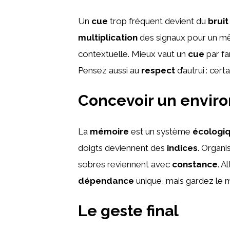
Un
cue
trop fréquent devient du
bruit
multiplication
des signaux pour un 
contextuelle. Mieux vaut un
cue
par fa
Pensez aussi au
respect
d’autrui : cert
Concevoir un envir
La
mémoire
est un système
écologi
doigts deviennent des
indices
. Organ
sobres reviennent avec
constance
. A
dépendance
unique, mais gardez l
Le geste final