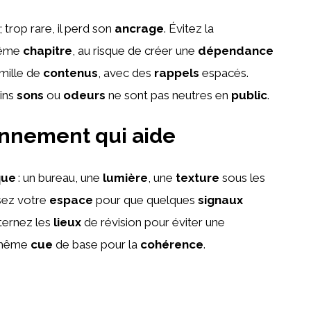
; trop rare, il perd son
ancrage
. Évitez la
même
chapitre
, au risque de créer une
dépendance
mille de
contenus
, avec des
rappels
espacés.
ains
sons
ou
odeurs
ne sont pas neutres en
public
.
onnement qui aide
que
: un bureau, une
lumière
, une
texture
sous les
isez votre
espace
pour que quelques
signaux
lternez les
lieux
de révision pour éviter une
e même
cue
de base pour la
cohérence
.