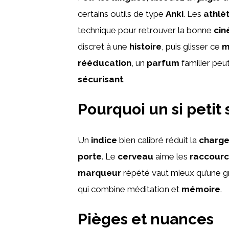
certains outils de type
Anki
. Les
athlè
technique pour retrouver la bonne
cin
discret à une
histoire
, puis glisser ce
m
rééducation
, un
parfum
familier peu
sécurisant
.
Pourquoi un si petit 
Un
indice
bien calibré réduit la
charg
porte
. Le
cerveau
aime les
raccourc
marqueur
répété vaut mieux qu’une 
qui combine méditation et
mémoire
.
Pièges et nuances