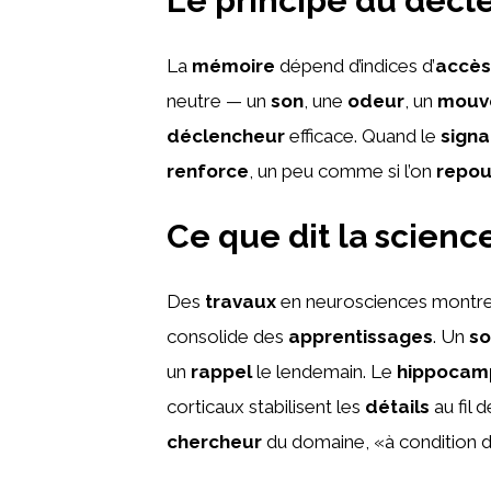
Le principe du déc
La
mémoire
dépend d’indices d’
accès
neutre — un
son
, une
odeur
, un
mouv
déclencheur
efficace. Quand le
signa
renforce
, un peu comme si l’on
repou
Ce que dit la scienc
Des
travaux
en neurosciences montre
consolide des
apprentissages
. Un
so
un
rappel
le lendemain. Le
hippocam
corticaux stabilisent les
détails
au fil d
chercheur
du domaine, «à condition 