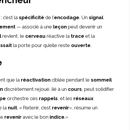
lencheur
: c’est la
spécificité
de l’
encodage
. Un
signal
ement
— associé à une
leçon
peut devenir un
l
revient, le
cerveau
réactive la
trace
et la
ssait
la porte pour qu’elle reste
ouverte
.
e
nt que la
réactivation
ciblée pendant le
sommeil
n
discrètement rejoué, lié à un
cours
, peut solidifier
pe
orchestre ces
rappels
, et les
réseaux
e la
nuit
. « Retenir, c’est
revenir
», résume un
de
revenir
avec le bon
indice
.»