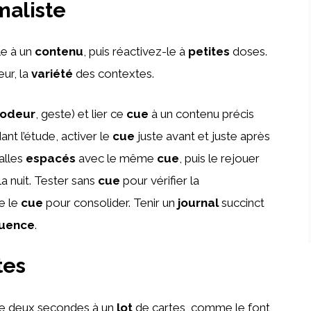
maliste
le à un
contenu
, puis réactivez-le à
petites
doses.
ur, la
variété
des contextes.
odeur
, geste) et lier ce
cue
à un contenu précis
ant l’étude, activer le
cue
juste avant et juste après
valles
espacés
avec le même
cue
, puis le rejouer
a nuit. Tester sans
cue
pour vérifier la
re le
cue
pour consolider. Tenir un
journal
succinct
uence
.
tes
e deux secondes à un
lot
de cartes, comme le font